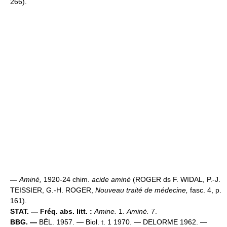
266).
—
Aminé,
1920-24 chim.
acide aminé
(ROGER ds F. WIDAL, P.-J.
TEISSIER, G.-H. ROGER,
Nouveau traité de médecine,
fasc. 4, p.
161).
STAT. — Fréq. abs. litt. :
Amine.
1.
Aminé.
7.
BBG. —
BÉL. 1957. — Biol. t. 1 1970. — DELORME 1962. —