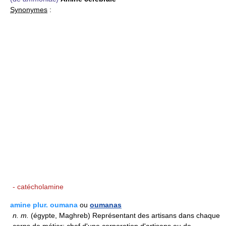
Synonymes
:
- catécholamine
amine plur. oumana
ou
oumanas
n.
m.
(égypte, Maghreb) Représentant des artisans dans chaque
corps de métier; chef d'une corporation d'artisans ou de