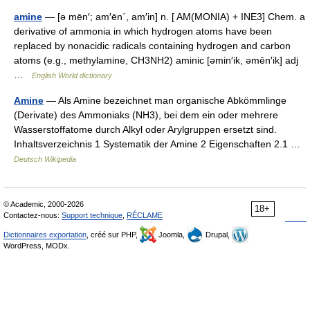
amine
— [ə mēn′; am′ēn΄, am′in] n. [ AM(MONIA) + INE3] Chem. a
derivative of ammonia in which hydrogen atoms have been
replaced by nonacidic radicals containing hydrogen and carbon
atoms (e.g., methylamine, CH3NH2) aminic [əmin′ik, əmēn′ik] adj
…
English World dictionary
Amine
— Als Amine bezeichnet man organische Abkömmlinge
(Derivate) des Ammoniaks (NH3), bei dem ein oder mehrere
Wasserstoffatome durch Alkyl oder Arylgruppen ersetzt sind.
Inhaltsverzeichnis 1 Systematik der Amine 2 Eigenschaften 2.1 …
Deutsch Wikipedia
© Academic, 2000-2026
18+
Contactez-nous:
Support technique
,
RÉCLAME
Dictionnaires exportation
, créé sur PHP,
Joomla,
Drupal,
WordPress, MODx.