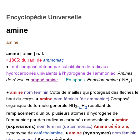
Encyclopédie Universelle
amine
amine
amine
[ amin ]
n. f.
• 1865; du rad. de
ammoniac
♦
Tout composé obtenu par substitution de radicaux
hydrocarbonés univalents à l'hydrogène de l'ammoniac.
Amines
de réveil.
⇒
amphétamine
.
—
En appos.
Fonction amine
(-NH
).
2
●
amine
nom féminin
Cotte de mailles qui protégeait des flèches le
haut du corps. ●
amine
nom féminin
(de ammoniac)
Composé
organique de formule générale NH
R
résultant du
3−
n
n
remplacement d'un ou plusieurs atomes d'hydrogène de
l'ammoniac par des radicaux carbonés monovalents. ●
amine
(expressions)
nom féminin
(de ammoniac)
Amine cérébrale,
synonyme de
catécholamine
. ●
amine
(synonymes)
nom féminin
(de ammoniac)
Amine cérébrale