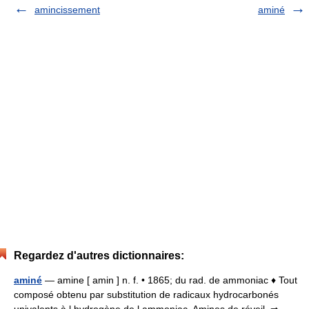
amincissement
aminé
Regardez d'autres dictionnaires:
aminé
— amine [ amin ] n. f. • 1865; du rad. de ammoniac ♦ Tout
composé obtenu par substitution de radicaux hydrocarbonés
univalents à l hydrogène de l ammoniac. Amines de réveil. ⇒