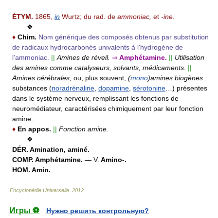
ÉTYM.
1865,
in
Wurtz; du rad. de
ammoniac,
et
-ine.
❖
♦
Chim.
Nom générique des composés obtenus par substitution
de radicaux hydrocarbonés univalents à l'hydrogène de
l'ammoniac.
||
Amines de réveil.
⇒
Amphétamine.
||
Utilisation
des amines comme catalyseurs, solvants, médicaments.
||
Amines cérébrales,
ou, plus souvent,
(
mono
)amines biogènes :
substances (
noradrénaline
,
dopamine
,
sérotonine
…) présentes
dans le système nerveux, remplissant les fonctions de
neuromédiateur, caractérisées chimiquement par leur fonction
amine.
♦
En appos.
||
Fonction amine.
❖
DÉR.
Amination, aminé.
COMP.
Amphétamine. —
V.
Amino-.
HOM.
Amin.
Encyclopédie Universelle
.
2012
.
Игры ⚽
Нужно решить контрольную?