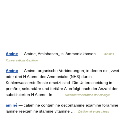
Amine
— Amīne, Aminbasen,, s. Ammoniakbasen …
Kleines
Konversations-Lexikon
Amine
— Amine, organische Verbindungen, in denen ein, zwei
oder drei H Atome des Ammoniaks (NH3) durch
Kohlenwasserstoffreste ersetzt sind. Die Unterscheidung in
primäre, sekundäre und tertiäre A. erfolgt nach der Anzahl der
substituierten H Atome. In… …
Deutsch wörterbuch der biologie
aminé
— calaminé contaminé décontaminé examiné foraminé
laminé réexaminé staminé vitaminé …
Dictionnaire des rimes