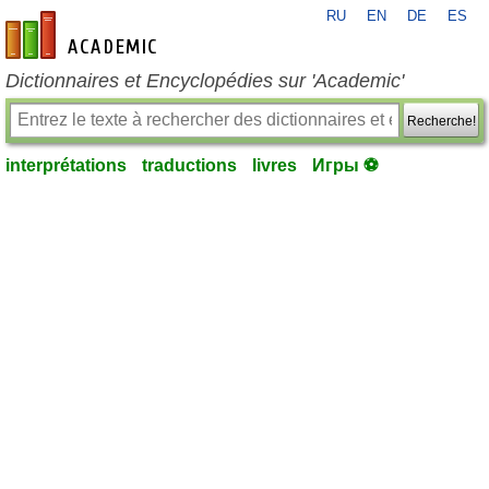
RU
EN
DE
ES
fr-academic.com
Dictionnaires et Encyclopédies sur 'Academic'
Recherche!
interprétations
traductions
livres
Игры ⚽