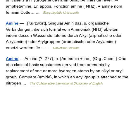
amphétamine. En appos. Fonction amine ( NH2). ● amine nom
féminin Cotte… …
Encyclopédie Universelle
Amine
— [Kurzwort], Singular Amin das, s, organische
Verbindungen, die sich formal vom Ammoniak (NH3) ableiten,
indem dessen Wasserstoffatome durch Alkyl (aliphatische oder
Alkylamine) oder Arylgruppen (aromatische oder Arylamine)
ersetzt werden. Je… …
Universal-Lexikon
Amine
— Am ine (?; 277), n. [Ammonia + ine.] (Org. Chem.) One
of a class of basic substances derived from ammonia by
replacement of one or more hydrogen atoms by an alkyl or aryl
group. Compare {amide}, in which an acyl group is attached to the
nitrogen …
The Collaborative International Dictionary of English