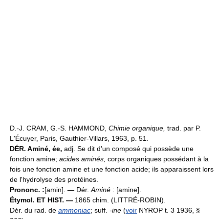
D.-J. CRAM, G.-S. HAMMOND,
Chimie organique,
trad. par P.
L'Écuyer, Paris, Gauthier-Villars, 1963, p. 51.
DÉR.
Aminé, ée,
adj. Se dit d'un composé qui possède une
fonction amine;
acides aminés,
corps organiques possédant à la
fois une fonction amine et une fonction acide; ils apparaissent lors
de l'hydrolyse des protéines.
Prononc. :
[amin].
—
Dér.
Aminé
: [amine].
Étymol. ET HIST. —
1865 chim. (LITTRÉ-ROBIN).
Dér. du rad. de
ammoniac
; suff.
-ine
(
voir
NYROP t. 3 1936, §